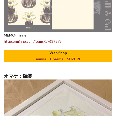
MEMO-minne
https://minne.com/items/17639373
Web Shop
minne
Creema
SUZURI
オマケ：額装