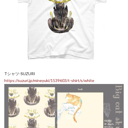
Tシャツ-SUZURI
https://suzuri.jp/mineyuki/1539603/t-shirt/s/white