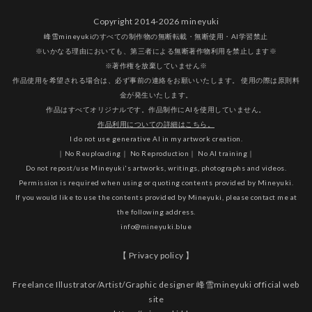
Copyright 2014-2026 mineyuki
峰雪mineyukiのすべての制作物の無断転載・無断使用・AI学習禁止
※いかなる理由においても、第三者による無断著作物利用を禁止します※
※著作権を放棄していません※
作品使用を希望される場合は、必ず事前の連絡をお願いいたします。 使用の際は原則料
金が発生いたします。
作品はすべてオリジナルです。作品制作にAIを使用していません。
作品利用についての詳細はこちら。
I do not use generative AI in my artwork creation.
｜No Reuploading｜ No Reproduction｜ No AI training｜
Do not repost/use Mineyuki's artworks, writings, photographs and videos.
Permission is required when using or quoting contents provided by Mineyuki.
If you would like to use the contents provided by Mineyuki, please contact me at
the following address.
info@mineyuki.blue
【 Privacy policy 】
Freelance Illustrator/Artist/Graphic designer 峰雪mineyuki official web
site