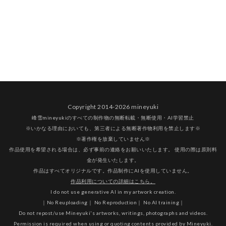
Copyright 2014-2026 mineyuki
峰雪mineyukiのすべての制作物の無断転載・無断使用・AI学習禁止
※いかなる理由においても、第三者による無断著作物利用を禁止します※
※著作権を放棄していません※
作品使用を希望される場合は、必ず事前の連絡をお願いいたします。 使用の際は原則料
金が発生いたします。
作品はすべてオリジナルです。作品制作にAIを使用していません。
作品利用についての詳細はこちら。
I do not use generative AI in my artwork creation.
｜No Reuploading｜ No Reproduction｜ No AI training｜
Do not repost/use Mineyuki's artworks, writings, photographs and videos.
Permission is required when using or quoting contents provided by Mineyuki.