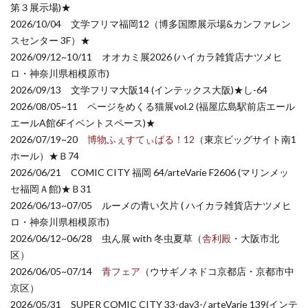
第３展示場)★
2026/10/04 文学フリマ福岡12（博多国際展示場&カンファレン
スセンター 3F）★
2026/09/12~10/11 オオカミ展2026 (ハイカラ雑貨店ナツメヒ
ロ・神奈川県相模原市)
2026/09/13 文学フリマ大阪14 (インテックス大阪)★し-64
2026/08/05~11 ページをめくる猫展vol.2 (福屋広島駅前店エール
エールA館6Fイベントスペース)★
2026/07/19~20
博物ふぇすてぃばる！12
（東京ビッグサイト南1
ホール）★Ｂ74
2026/06/21 COMIC CITY 福岡 64/arteVarie F2606 (マリンメッ
セ福岡Ａ館)★Ｂ31
2026/06/13~07/05 ルーメの青い欠片 ( ハイカラ雑貨店ナツメヒ
ロ・神奈川県相模原市)
2026/06/12~06/28 虫ん展 with 冬虫夏草（
舎利殿
・大阪市北
区）
2026/06/05~07/14
青フェア
（ウサギノネドコ京都店・京都市中
京区）
2026/05/31 SUPER COMIC CITY 33-day3-/ arteVarie 139(インテ