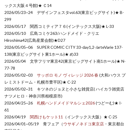
ックス大阪４号館)★ Ｃ14
2026/05/23~24 デザインフェスタvol.63(東京ビッグサイト)★ B-
299
2026/05/17 関西コミティア７６(インテックス大阪)★ L-33
2026/05/10 広島コミケ263/ハンドメイド・クリエ
Hiroshima42(広島産業会館)★D27
2026/05/05~06 SUPER COMIC CITY 33-day1,2-/arteVarie 137-
138(東京ビッグサイト東1ホール)★ め33
2026/05/04 文学フリマ東京42(東京ビッグサイト南1ホール)★ N-
77-78
2026/05/02~03
サッポロ モノ ヴィレッジ 2026 春
(大和ハウス プ
レミストドーム・札幌市豊平区)★ C-22
2026/05/02~31 キツネのジョヌと小さな雑貨店( ハイカラ雑貨店
ナツメヒロ・神奈川県相模原市)
2026/04/25~26
札幌ハンドメイドマルシェ2026
(つどーむ)★ I-
61
2026/04/19
関西けもケット11
（インテックス大阪）★ C-25
2026/04/01~05/19 青フェア（
ウサギノネドコ東京店
・東京都台