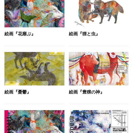
絵画『花靡ぶ』
絵画『狸と虫』
絵画『憂鬱』
絵画『豊穣の神』