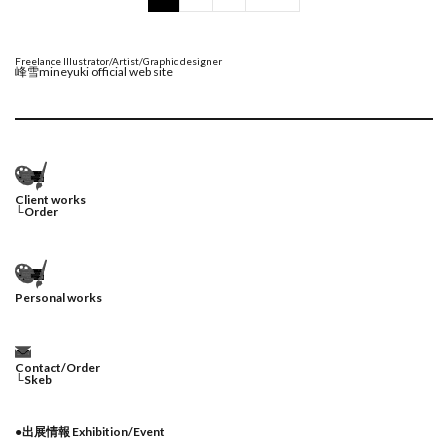
Freelance Illustrator/Artist/Graphic designer
峰雪mineyuki official web site
Client works
└
Order
Personal works
Contact/Order
└
Skeb
●
出展情報 Exhibition/Event