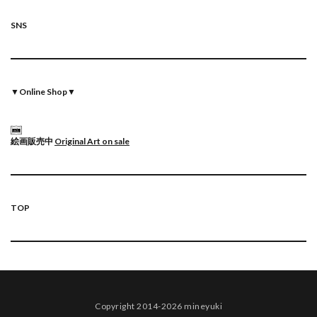
SNS
▼
Online Shop
▼
絵画販売中
Original Art on sale
TOP
Copyright 2014-2026 mineyuki