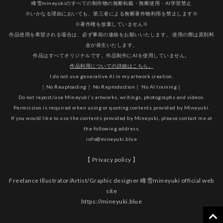
峰雪mineyukiのすべての制作物の無断転載・無断使用・AI学習禁止
※いかなる理由においても、第三者による無断著作物利用を禁止します※
※著作権を放棄していません※
作品使用を希望される場合は、必ず事前の連絡をお願いいたします。 使用の際は原則料
金が発生いたします。
作品はすべてオリジナルです。作品制作にAIを使用していません。
作品利用についての詳細はこちら。
I do not use generative AI in my artwork creation.
｜No Reuploading｜ No Reproduction｜ No AI training｜
Do not repost/use Mineyuki's artworks, writings, photographs and videos.
Permission is required when using or quoting contents provided by Mineyuki.
If you would like to use the contents provided by Mineyuki, please contact me at
the following address.
info@mineyuki.blue
【 Privacy policy 】
Freelance Illustrator/Artist/Graphic designer 峰雪mineyuki official web
site
https://mineyuki.blue