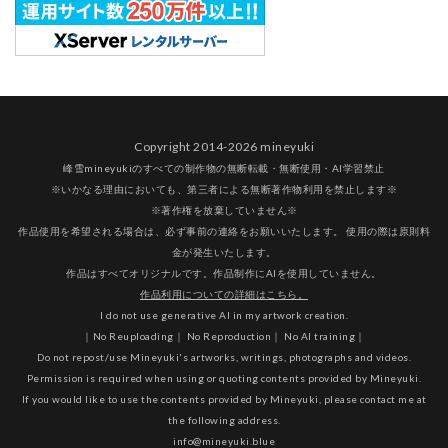
Copyright 2014-2026 mineyuki
峰雪mineyukiのすべての制作物の無断転載・無断使用・AI学習禁止
※いかなる理由においても、第三者による無断著作物利用を禁止します※
※著作権を放棄していません※
作品使用を希望される場合は、必ず事前の連絡をお願いいたします。 使用の際は原則料
金が発生いたします。
作品はすべてオリジナルです。作品制作にAIを使用していません。
作品利用についての詳細はこちら。
I do not use generative AI in my artwork creation.
｜No Reuploading｜ No Reproduction｜ No AI training｜
Do not repost/use Mineyuki's artworks, writings, photographs and videos.
Permission is required when using or quoting contents provided by Mineyuki.
If you would like to use the contents provided by Mineyuki, please contact me at
the following address.
info@mineyuki.blue